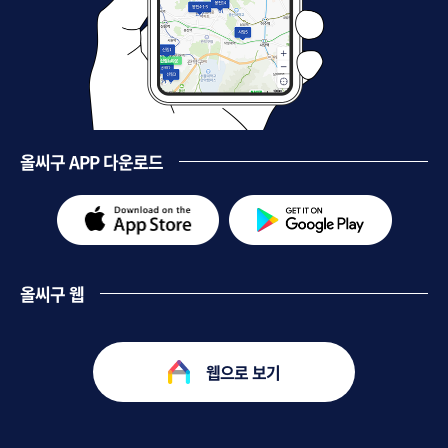
올씨구 APP 다운로드
올씨구 웹
웹으로 보기