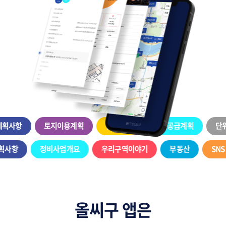
획사항
토지이용계획
건축계획
주택공급계획
단위
계획사항
정비사업개요
우리구역이야기
부동산
SN
올씨구 앱은