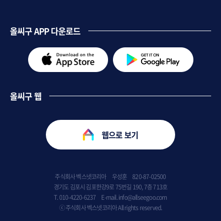
올씨구 APP 다운로드
올씨구 웹
웹으로 보기
주식회사 벡스넷코리아     우성훈     820-87-02500

경기도 김포시 김포한강9로 75번길 190, 7층 713호

T. 010-4220-6237     E-mail. info@allseegoo.com

ⓒ 주식회사 벡스넷코리아 All rights reserved.